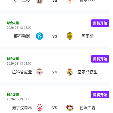
罗卡竞技
穆尔西亚
VS
球会友谊
即将开始
2026-08-13 03:00
那不勒斯
阿里斯
VS
球会友谊
即将开始
2026-08-13 03:00
拉科鲁尼亚
皇家马德里
VS
球会友谊
即将开始
2026-08-13 02:45
诺丁汉森林
勒沃库森
VS