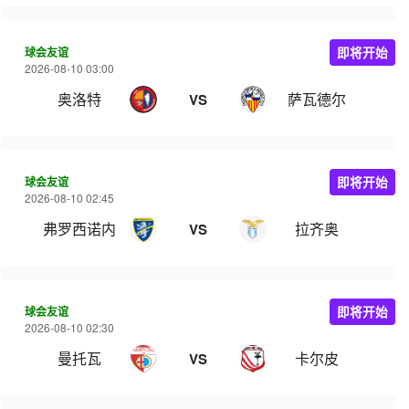
球会友谊
即将开始
2026-08-10 03:00
奥洛特
萨瓦德尔
VS
球会友谊
即将开始
2026-08-10 02:45
弗罗西诺内
拉齐奥
VS
球会友谊
即将开始
2026-08-10 02:30
曼托瓦
卡尔皮
VS