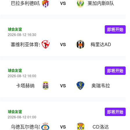
巴拉多利德B队
莱加内斯B队
VS
球会友谊
即将开始
2026-08-12 16:30
塞维利亚体育会
梅里达AD
VS
球会友谊
即将开始
2026-08-12 16:00
卡塔赫纳
奥瑞韦拉
VS
球会友谊
即将开始
2026-08-12 01:00
乌德瓦尔德乌索
CD洛达
VS