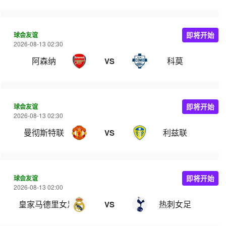
球会友谊
即将开始
2026-08-13 02:30
阿森纳
科莫
VS
球会友谊
即将开始
2026-08-13 02:30
曼彻斯特联
利兹联
VS
球会友谊
即将开始
2026-08-13 02:00
皇家马德里女足
热刺女足
VS