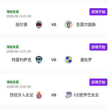
球会友谊
即将开始
2026-08-13 01:30
纽尔莱
圣莫尔路斯
VS
球会友谊
即将开始
2026-08-13 01:00
特雷利萨克
潘佐罗
VS
球会友谊
即将开始
2026-08-13 01:00
西班牙人女足
CE欧罗巴女足
VS