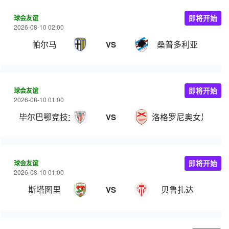
球会友谊
即将开始
2026-08-10 02:00
帕尔马
桑普多利亚
VS
球会友谊
即将开始
2026-08-10 01:00
毕尔巴鄂竞技女足
洛格罗尼奥女足
VS
球会友谊
即将开始
2026-08-10 01:00
斯塔图里
贝鲁扎达
VS