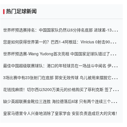
热门足球新闻
世界杯预选赛排名：中国国家队仍然以6分排名底部 进球差-13令人
震惊
您是如何获得世界第一的？巴西1-4阿根廷：Vinicius 0射击90分钟
内
世界杯预选赛-Wang Yudong首次亮相 中国国家足球队错过了世界
杯0-2
最佳中国超级联赛球队：港口的年轻球员在一场战斗中闻名 伊万放
弃了泰桑（Taishan）
3场比赛中有23张射门在底部 郭安无效传球 鸟儿被用来摆脱它
Setien痴迷于三名后卫
花钱找麻烦！切尔西以5200万美元的价格购买了菲利克斯 签了7年
并在半年内租了夏窗口
缺少英超联赛金靴位三连胜 海拉德落后6球 只有两个连续三个连续
三靴
皇家马德里令人兴奋地消除了皇家学会 安彭负责造成巨大的灾难！