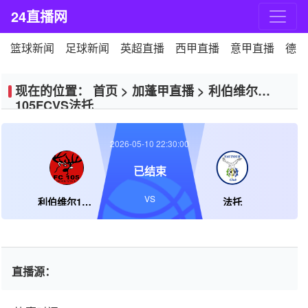
24直播网
篮球新闻
足球新闻
英超直播
西甲直播
意甲直播
德甲
现在的位置：
首页
>
加蓬甲直播
>
利伯维尔
105FCVS法托
2026-05-10 22:30:00
已结束
VS
利伯维尔105FC
法托
直播源：