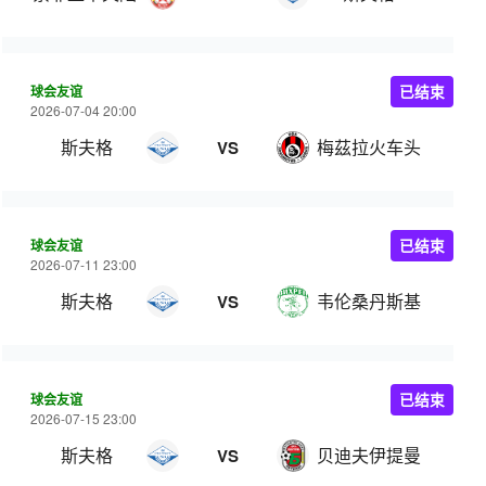
球会友谊
已结束
2026-07-04 20:00
斯夫格
梅茲拉火车头
VS
球会友谊
已结束
2026-07-11 23:00
斯夫格
韦伦桑丹斯基
VS
球会友谊
已结束
2026-07-15 23:00
斯夫格
贝迪夫伊提曼
VS