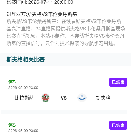
比赛时间: 2026-07-11 23:00:00
对阵双方:
斯夫格VS韦伦桑丹斯基
斯夫格VS韦伦桑丹斯基：在线看斯夫格VS韦伦桑丹斯
基高清直播，24直播网提供斯夫格VS韦伦桑丹斯基现场
比赛直播视频，本站不制作、不存储斯夫格VS韦伦桑丹
斯基的直播信号，只作为技术探索的导航学习用途。
斯夫格相关比赛
保乙
已结束
2026-05-02 23:00
比拉斯萨
斯夫格
VS
保乙
已结束
2026-05-09 23:00