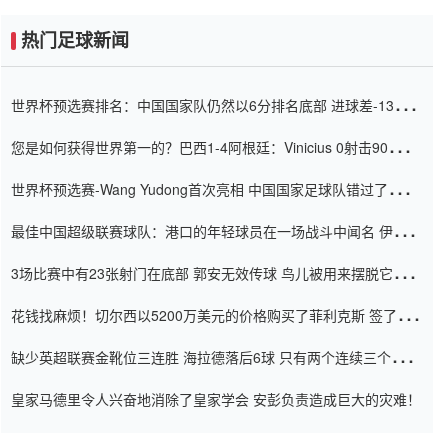
热门足球新闻
世界杯预选赛排名：中国国家队仍然以6分排名底部 进球差-13令人
震惊
您是如何获得世界第一的？巴西1-4阿根廷：Vinicius 0射击90分钟
内
世界杯预选赛-Wang Yudong首次亮相 中国国家足球队错过了世界
杯0-2
最佳中国超级联赛球队：港口的年轻球员在一场战斗中闻名 伊万放
弃了泰桑（Taishan）
3场比赛中有23张射门在底部 郭安无效传球 鸟儿被用来摆脱它
Setien痴迷于三名后卫
花钱找麻烦！切尔西以5200万美元的价格购买了菲利克斯 签了7年
并在半年内租了夏窗口
缺少英超联赛金靴位三连胜 海拉德落后6球 只有两个连续三个连续
三靴
皇家马德里令人兴奋地消除了皇家学会 安彭负责造成巨大的灾难！