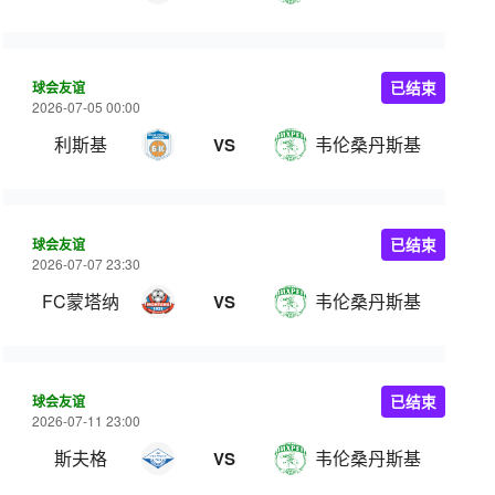
球会友谊
已结束
2026-07-05 00:00
利斯基
韦伦桑丹斯基
VS
球会友谊
已结束
2026-07-07 23:30
FC蒙塔纳
韦伦桑丹斯基
VS
球会友谊
已结束
2026-07-11 23:00
斯夫格
韦伦桑丹斯基
VS