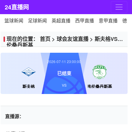
24直播网
篮球新闻
足球新闻
英超直播
西甲直播
意甲直播
德甲
现在的位置：
首页
>
球会友谊直播
>
斯夫格VS韦
伦桑丹斯基
2026-07-11 23:00:00
已结束
VS
斯夫格
韦伦桑丹斯基
直播源：