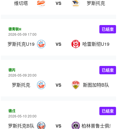
维切塔
罗斯托克
VS
德青联H
已结束
2026-05-09 17:00
罗斯托克U19
哈雷斯彻U19
VS
德丙
已结束
2026-05-09 20:00
罗斯托克
斯图加特B队
VS
德戊
已结束
2026-05-10 20:00
罗斯托克B队
柏林普鲁士俱乐部
VS