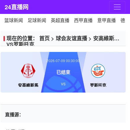
24直播网
篮球新闻
足球新闻
英超直播
西甲直播
意甲直播
德甲
现在的位置：
首页
>
球会友谊直播
>
安高維斯馬
VS罗斯托克
2026-07-09 00:30:00
已结束
VS
安高維斯馬
罗斯托克
直播源：