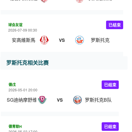
球会友谊
已结束
2026-07-09 00:30
安高維斯馬
罗斯托克
VS
罗斯托克相关比赛
德戊
已结束
2026-05-01 20:00
SG迪纳摩舒维茵
罗斯托克B队
VS
德青联H
已结束
2026-05-02 17:00