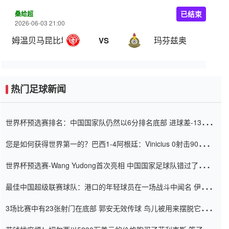
桑给超
已结束
2026-06-03 21:00
姆温贝马昆比城
玛芬兹奥
VS
热门足球新闻
世界杯预选赛排名：中国国家队仍然以6分排名底部 进球差-13令人
震惊
您是如何获得世界第一的？巴西1-4阿根廷：Vinicius 0射击90分钟
内
世界杯预选赛-Wang Yudong首次亮相 中国国家足球队错过了世界
杯0-2
最佳中国超级联赛球队：港口的年轻球员在一场战斗中闻名 伊万放
弃了泰桑（Taishan）
3场比赛中有23张射门在底部 郭安无效传球 鸟儿被用来摆脱它
Setien痴迷于三名后卫