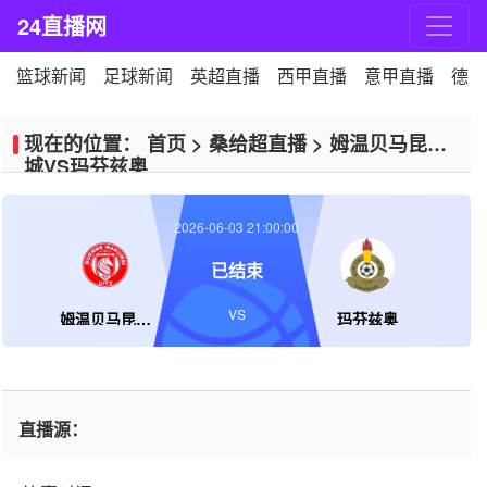
24直播网
篮球新闻
足球新闻
英超直播
西甲直播
意甲直播
德甲
现在的位置：
首页
>
桑给超直播
>
姆温贝马昆比
城VS玛芬兹奥
2026-06-03 21:00:00
已结束
VS
姆温贝马昆比城
玛芬兹奥
直播源：