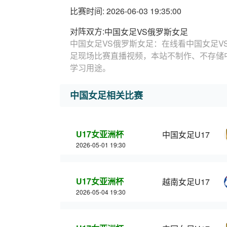
比赛时间: 2026-06-03 19:35:00
对阵双方:
中国女足VS俄罗斯女足
中国女足VS俄罗斯女足：在线看中国女足V
足现场比赛直播视频，本站不制作、不存储
学习用途。
中国女足相关比赛
U17女亚洲杯
中国女足U17
2026-05-01 19:30
U17女亚洲杯
越南女足U17
2026-05-04 19:30