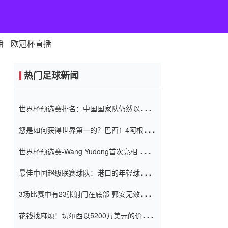
播
欧冠杯直播
热门足球新闻
世界杯预选赛排名：中国国家队仍然以6分
排名底部 进球差-13令人震惊
您是如何获得世界第一的？巴西1-4阿根
廷：Vinicius 0射击90分钟内
世界杯预选赛-Wang Yudong首次亮相 中国
国家足球队错过了世界杯0-2
最佳中国超级联赛球队：港口的年轻球员在
一场战斗中闻名 伊万放弃了泰桑
3场比赛中有23张射门在底部 郭安无效传球
（Taishan）
鸟儿被用来摆脱它 Setien痴迷于三名后卫
花钱找麻烦！切尔西以5200万美元的价格
购买了菲利克斯 签了7年 并在半年内租了夏