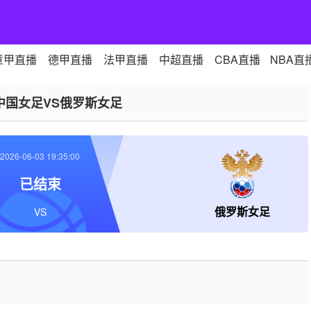
意甲直播
德甲直播
法甲直播
中超直播
CBA直播
NBA直
中国女足VS俄罗斯女足
2026-06-03 19:35:00
已结束
俄罗斯女足
VS