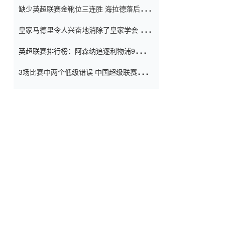
缺少英超联赛金靴位三连胜 海拉德落后6球
窗口
只有两个连续三个连续三靴
皇家马德里令人兴奋地消除了皇家学会 安
彭负责造成巨大的灾难！
英超联赛排行榜：阿森纳追逐利物浦9分 曼
联连续三件坏事
3场比赛中两个低级错误 中国超级联赛的前
守门员很老 是时候让位了 最好的继任者出
现