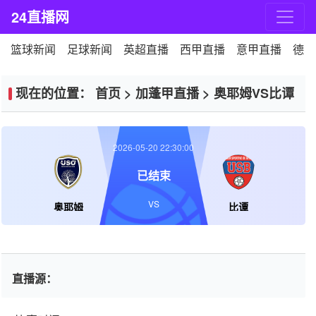
24直播网
篮球新闻
足球新闻
英超直播
西甲直播
意甲直播
德甲
现在的位置：
首页
>
加蓬甲直播
>
奥耶姆VS比谭
2026-05-20 22:30:00
已结束
VS
奥耶姆
比谭
直播源：