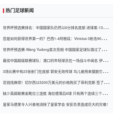
热门足球新闻
世界杯预选赛排名：中国国家队仍然以6分排名底部 进球差-13令人
震惊
您是如何获得世界第一的？巴西1-4阿根廷：Vinicius 0射击90分钟
内
世界杯预选赛-Wang Yudong首次亮相 中国国家足球队错过了世界
杯0-2
最佳中国超级联赛球队：港口的年轻球员在一场战斗中闻名 伊万放
弃了泰桑（Taishan）
3场比赛中有23张射门在底部 郭安无效传球 鸟儿被用来摆脱它
Setien痴迷于三名后卫
花钱找麻烦！切尔西以5200万美元的价格购买了菲利克斯 签了7年
并在半年内租了夏窗口
缺少英超联赛金靴位三连胜 海拉德落后6球 只有两个连续三个连续
三靴
皇家马德里令人兴奋地消除了皇家学会 安彭负责造成巨大的灾难！